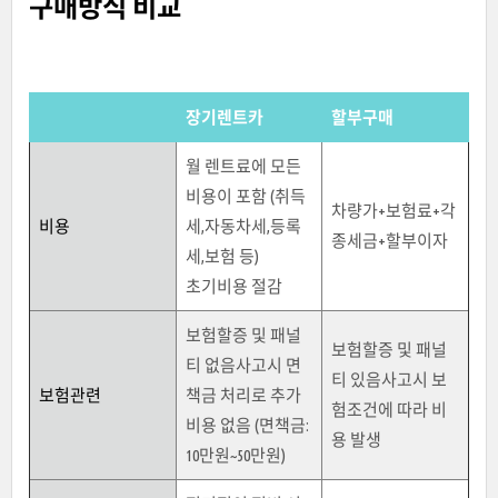
구매방식 비교
장기렌트카
할부구매
월 렌트료에 모든
비용이 포함 (취득
차량가+보험료+각
비용
세,자동차세,등록
종세금+할부이자
세,보험 등)
초기비용 절감
보험할증 및 패널
보험할증 및 패널
티 없음
사고시 면
티 있음
사고시 보
보험관련
책금 처리로 추가
험조건에 따라 비
비용 없음 (면책금:
용 발생
10만원~50만원)